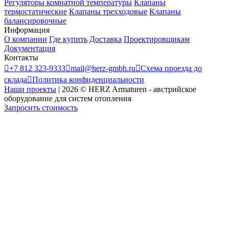
Регуляторы комнатной температуры
Клапаны
термостатические
Клапаны трехходовые
Клапаны
балансировочные
Информация
О компании
Где купить
Доставка
Проектировщикам
Документация
Контакты

+7 812 323-9333

mail@herz-gmbh.ru

Схема проезда до
склада

Политика конфиденциальности
Наши проекты
|
2026
©
HERZ Armaturen - австрийское
оборудование для систем отопления
Запросить стоимость