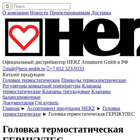
О компании
Новости
Проектировщикам
Доставка
Официальный дистрибьютор HERZ Armaturen Gmbh в РФ

mail@herz-gmbh.ru

+7 812 323-9333
Каталог продукции
Головки термостатические
Приводы термоэлектрические
Регуляторы комнатной температуры
Клапаны
термостатические
Клапаны трехходовые
Клапаны
балансировочные
Документация
Где купить
Главная
►
Ассортимент продукции HERZ
►
Головки
термостатические
►
Головка термостатическая ГЕРЦКУЛЕС
Головка термостатическая