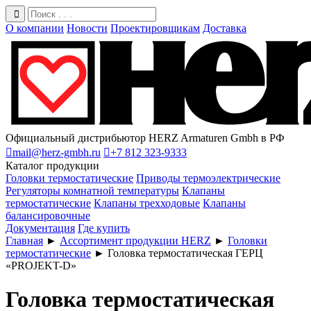
О компании
Новости
Проектировщикам
Доставка
Официальный дистрибьютор HERZ Armaturen Gmbh в РФ

mail@herz-gmbh.ru

+7 812 323-9333
Каталог продукции
Головки термостатические
Приводы термоэлектрические
Регуляторы комнатной температуры
Клапаны
термостатические
Клапаны трехходовые
Клапаны
балансировочные
Документация
Где купить
Главная
►
Ассортимент продукции HERZ
►
Головки
термостатические
►
Головка термостатическая ГЕРЦ
«PROJEKT-D»
Головка термостатическая