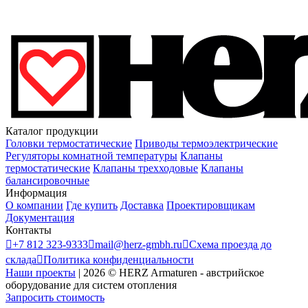
Каталог продукции
Головки термостатические
Приводы термоэлектрические
Регуляторы комнатной температуры
Клапаны
термостатические
Клапаны трехходовые
Клапаны
балансировочные
Информация
О компании
Где купить
Доставка
Проектировщикам
Документация
Контакты

+7 812 323-9333

mail@herz-gmbh.ru

Схема проезда до
склада

Политика конфиденциальности
Наши проекты
|
2026
©
HERZ Armaturen - австрийское
оборудование для систем отопления
Запросить стоимость