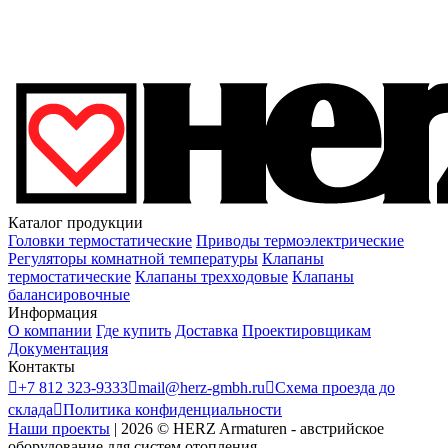
Каталог продукции
Головки термостатические
Приводы термоэлектрические
Регуляторы комнатной температуры
Клапаны
термостатические
Клапаны трехходовые
Клапаны
балансировочные
Информация
О компании
Где купить
Доставка
Проектировщикам
Документация
Контакты

+7 812 323-9333

mail@herz-gmbh.ru

Схема проезда до
склада

Политика конфиденциальности
Наши проекты
|
2026
©
HERZ Armaturen - австрийское
оборудование для систем отопления