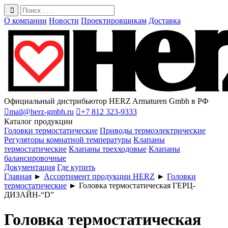
О компании
Новости
Проектировщикам
Доставка
Официальный дистрибьютор HERZ Armaturen Gmbh в РФ

mail@herz-gmbh.ru

+7 812 323-9333
Каталог продукции
Головки термостатические
Приводы термоэлектрические
Регуляторы комнатной температуры
Клапаны
термостатические
Клапаны трехходовые
Клапаны
балансировочные
Документация
Где купить
Главная
►
Ассортимент продукции HERZ
►
Головки
термостатические
►
Головка термостатическая ГЕРЦ-
ДИЗАЙН-“D”
Головка термостатическая