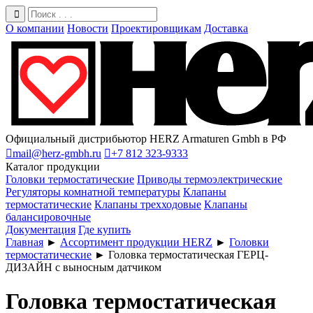
О компании
Новости
Проектировщикам
Доставка
Официальный дистрибьютор HERZ Armaturen Gmbh в РФ

mail@herz-gmbh.ru

+7 812 323-9333
Каталог продукции
Головки термостатические
Приводы термоэлектрические
Регуляторы комнатной температуры
Клапаны
термостатические
Клапаны трехходовые
Клапаны
балансировочные
Документация
Где купить
Главная
►
Ассортимент продукции HERZ
►
Головки
термостатические
►
Головка термостатическая ГЕРЦ-
ДИЗАЙН с выносным датчиком
Головка термостатическая