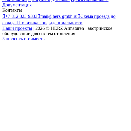
Документация
Контакты

+7 812 323-9333

mail@herz-gmbh.ru

Схема проезда до
склада

Политика конфиденциальности
Наши проекты
|
2026
©
HERZ Armaturen - австрийское
оборудование для систем отопления
Запросить стоимость