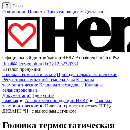
О компании
Новости
Проектировщикам
Доставка
Официальный дистрибьютор HERZ Armaturen Gmbh в РФ

mail@herz-gmbh.ru

+7 812 323-9333
Каталог продукции
Головки термостатические
Приводы термоэлектрические
Регуляторы комнатной температуры
Клапаны
термостатические
Клапаны трехходовые
Клапаны
балансировочные
Документация
Где купить
Главная
►
Ассортимент продукции HERZ
►
Головки
термостатические
►
Головка термостатическая ГЕРЦ-
ДИЗАЙН “Н” с выносным датчиком
Головка термостатическая