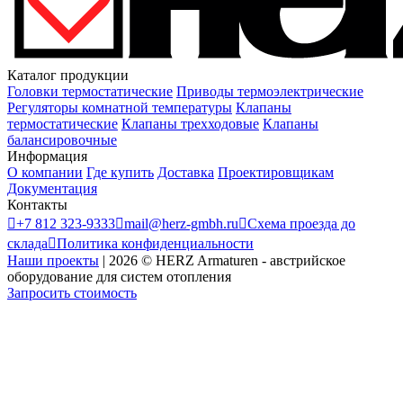
Каталог продукции
Головки термостатические
Приводы термоэлектрические
Регуляторы комнатной температуры
Клапаны
термостатические
Клапаны трехходовые
Клапаны
балансировочные
Информация
О компании
Где купить
Доставка
Проектировщикам
Документация
Контакты

+7 812 323-9333

mail@herz-gmbh.ru

Схема проезда до
склада

Политика конфиденциальности
Наши проекты
|
2026
©
HERZ Armaturen - австрийское
оборудование для систем отопления
Запросить стоимость