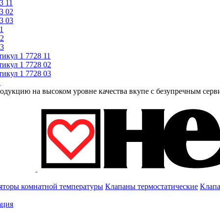
3 11
3 02
3 03
1
02
03
тикул
1 7728 11
тикул
1 7728 02
тикул
1 7728 03
2
родукцию на высоком уровне качества вкупе с безупречным серв
яторы комнатной температуры
Клапаны термостатические
Клапа
ация