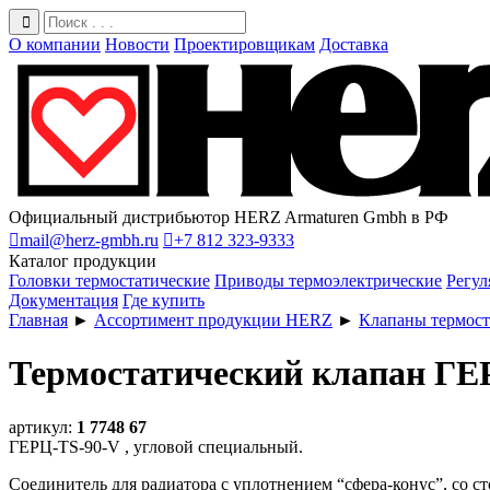
О компании
Новости
Проектировщикам
Доставка
Официальный дистрибьютор HERZ Armaturen Gmbh в РФ

mail@herz-gmbh.ru

+7 812 323-9333
Каталог продукции
Головки термостатические
Приводы термоэлектрические
Регул
Документация
Где купить
Главная
►
Ассортимент продукции HERZ
►
Клапаны термост
Термостатический клапан ГЕ
артикул:
1 7748 67
ГЕРЦ-TS-90-V , угловой специальный.
Соединитель для радиатора с уплотнением “сфера-конус”, со ст