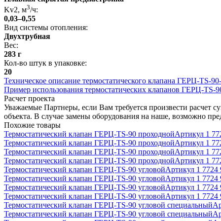
3
Kv2, м
/ч
:
0,03–0,55
Вид системы отопления
:
Двухтрубная
Вес
:
283 г
Кол-во штук в упаковке
:
20
Техническое описание термостатического клапана ГЕРЦ-TS-90
Пример использования термостатических клапанов ГЕРЦ-TS-90
Расчет проекта
Уважаемые Партнеры, если Вам требуется произвести расчет с
объекта. В случае замены оборудования на наше, возможно пр
Похожие товары
Термостатический клапан ГЕРЦ-TS-90 проходной
Артикул
1 77
Термостатический клапан ГЕРЦ-TS-90 проходной
Артикул
1 77
Термостатический клапан ГЕРЦ-TS-90 проходной
Артикул
1 77
Термостатический клапан ГЕРЦ-TS-90 проходной
Артикул
1 77
Термостатический клапан ГЕРЦ-TS-90 угловой
Артикул
1 7724 
Термостатический клапан ГЕРЦ-TS-90 угловой
Артикул
1 7724 
Термостатический клапан ГЕРЦ-TS-90 угловой
Артикул
1 7724 
Термостатический клапан ГЕРЦ-TS-90 угловой
Артикул
1 7724 
Термостатический клапан ГЕРЦ-TS-90 угловой специальный
А
Термостатический клапан ГЕРЦ-TS-90 угловой специальный
А