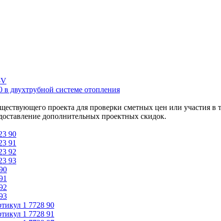
-V
 в двухтрубной системе отопления
уществующего проекта для проверки сметных цен или участия в 
едоставление дополнительных проектных скидок.
23 90
23 91
23 92
23 93
90
91
92
93
ртикул
1 7728 90
ртикул
1 7728 91