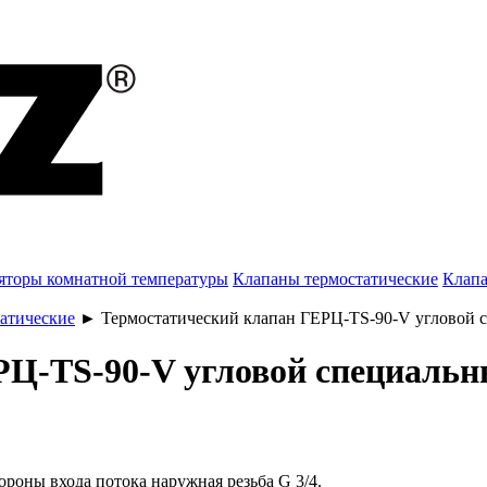
яторы комнатной температуры
Клапаны термостатические
Клапа
атические
►
Термостатический клапан ГЕРЦ-TS-90-V угловой 
РЦ-TS-90-V угловой специаль
ороны входа потока наружная резьба G 3/4.