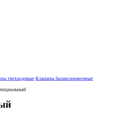
ны трехходовые
Клапаны балансировочные
специальный
ный