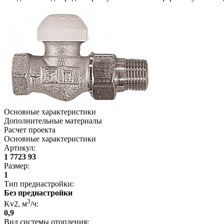
Основные характеристики
Дополнительные материалы
Расчет проекта
Основные характеристики
Артикул
:
1 7723 93
Размер
:
1
Тип преднастройки
:
Без преднастройки
3
Kv2, м
/ч
:
0,9
Вид системы отопления
: