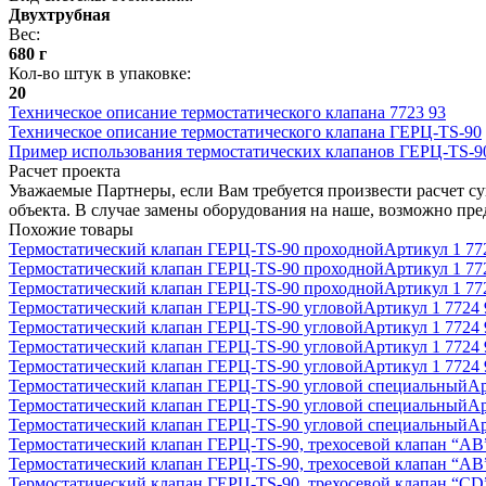
Двухтрубная
Вес
:
680 г
Кол-во штук в упаковке
:
20
Техническое описание термостатического клапана 7723 93
Техническое описание термостатического клапана ГЕРЦ-TS-90
Пример использования термостатических клапанов ГЕРЦ-TS-90
Расчет проекта
Уважаемые Партнеры, если Вам требуется произвести расчет с
объекта. В случае замены оборудования на наше, возможно пр
Похожие товары
Термостатический клапан ГЕРЦ-TS-90 проходной
Артикул
1 77
Термостатический клапан ГЕРЦ-TS-90 проходной
Артикул
1 77
Термостатический клапан ГЕРЦ-TS-90 проходной
Артикул
1 77
Термостатический клапан ГЕРЦ-TS-90 угловой
Артикул
1 7724 
Термостатический клапан ГЕРЦ-TS-90 угловой
Артикул
1 7724 
Термостатический клапан ГЕРЦ-TS-90 угловой
Артикул
1 7724 
Термостатический клапан ГЕРЦ-TS-90 угловой
Артикул
1 7724 
Термостатический клапан ГЕРЦ-TS-90 угловой специальный
А
Термостатический клапан ГЕРЦ-TS-90 угловой специальный
А
Термостатический клапан ГЕРЦ-TS-90 угловой специальный
А
Термостатический клапан ГЕРЦ-TS-90, трехосевой клапан “АВ
Термостатический клапан ГЕРЦ-TS-90, трехосевой клапан “АВ
Термостатический клапан ГЕРЦ-TS-90, трехосевой клапан “CD