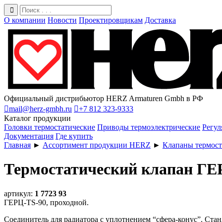
О компании
Новости
Проектировщикам
Доставка
Официальный дистрибьютор HERZ Armaturen Gmbh в РФ

mail@herz-gmbh.ru

+7 812 323-9333
Каталог продукции
Головки термостатические
Приводы термоэлектрические
Регул
Документация
Где купить
Главная
►
Ассортимент продукции HERZ
►
Клапаны термост
Термостатический клапан ГЕ
артикул:
1 7723 93
ГЕРЦ-TS-90, проходной.
Соединитель для радиатора с уплотнением “сфера-конус”. Стан