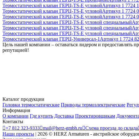
Термостатический клапан ГЕРЦ-TS-E угловой
Артикул
1 7724 1
Термостатический клапан ГЕРЦ-TS-E угловой
Артикул
1 7724 
Термостатический клапан ГЕРЦ-TS-E угловой
Артикул
1 7724 
Термостатический клапан ГЕРЦ-TS-E угловой специальный
Ар
Термостатический клапан ГЕРЦ-TS-E угловой специальный
Ар
Термостатический клапан ГЕРЦ-TS-E угловой специальный
Ар
Термостатический клапан ГЕРЦ-Универсал-1
Артикул
1 7724 8
Цель нашей компании – оставаться лидером и предоставлять п
репутацией!
Каталог продукции
Головки термостатические
Приводы термоэлектрические
Регул
Информация
О компании
Где купить
Доставка
Проектировщикам
Документ
Контакты

+7 812 323-9333

mail@herz-gmbh.ru

Схема проезда до склада
Наши проекты
|
2026
©
HERZ Armaturen - австрийское оборудо