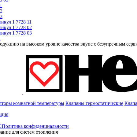
1
02
03
тикул
1 7728 11
тикул
1 7728 02
тикул
1 7728 03
2
родукцию на высоком уровне качества вкупе с безупречным серв
яторы комнатной температуры
Клапаны термостатические
Клапа
ация

Политика конфиденциальности
вание для систем отопления