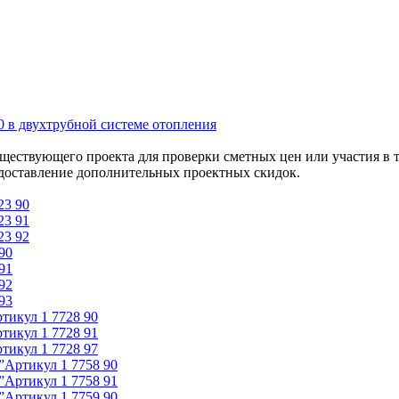
 в двухтрубной системе отопления
уществующего проекта для проверки сметных цен или участия в 
едоставление дополнительных проектных скидок.
23 90
23 91
23 92
90
91
92
93
ртикул
1 7728 90
ртикул
1 7728 91
ртикул
1 7728 97
”
Артикул
1 7758 90
”
Артикул
1 7758 91
”
Артикул
1 7759 90