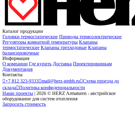
Каталог продукции
Головки термостатические
Приводы термоэлектрические
Регуляторы комнатной температуры
Клапаны
термостатические
Клапаны трехходовые
Клапаны
балансировочные
Информация
О компании
Где купить
Доставка
Проектировщикам
Документация
Контакты

+7 812 323-9333

mail@herz-gmbh.ru

Схема проезда до
склада

Политика конфиденциальности
Наши проекты
|
2026
©
HERZ Armaturen - австрийское
оборудование для систем отопления
Запросить стоимость