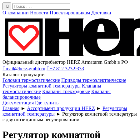
О компании
Новости
Проектировщикам
Доставка
Официальный дистрибьютор HERZ Armaturen Gmbh в РФ

mail@herz-gmbh.ru

+7 812 323-9333
Каталог продукции
Головки термостатические
Приводы термоэлектрические
Регуляторы комнатной температуры
Клапаны
термостатические
Клапаны трехходовые
Клапаны
балансировочные
Документация
Где купить
Главная
►
Ассортимент продукции HERZ
►
Регуляторы
комнатной температуры
►
Регулятор комнатной температуры
с двухпозиционым регулированием
Регулятор комнатной