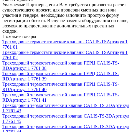
Уважаемые Партнеры, если Вам требуется произвести расчет
существующего проекта для проверки сметных цен или
участия в тендере, необходимо заполнить простую форму
регистрации объекта. В случае замены оборудования на наше,
возможно предоставление дополнительных проектных
скидок.
Похожие товары
Трехходовые термостатические клапаны CALIS-TS
Артикул
1
7761 01
Трехходовые термостатические клапаны CALIS-TS
Артикул
1
7761 02
Трехходовый термостатический клапан ГЕРЦ CALIS-TS-
RD
Артикул
1 7761 38
Трехходовый термостатический клапан ГЕРЦ CALIS-TS-
RD
Артикул
1 7761 39
Трехходовый термостатический клапан ГЕРЦ CALIS-TS-
RD
Артикул
1 7761 40
Трехходовый термостатический клапан ГЕРЦ CALIS-TS-
RD
Артикул
1 7761 41
Трехходовый термостатический клапан CALIS-TS-3D
Артикул
1 7761 43
Трехходовый термостатический клапан CALIS-TS-3D
Артикул
1 7761 45
Трехходовый термостатический клапан CALIS-TS-3D
Артикул
1 7761 44