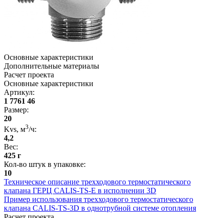
Основные характеристики
Дополнительные материалы
Расчет проекта
Основные характеристики
Артикул
:
1 7761 46
Размер
:
20
3
Kvs, м
/ч
:
4,2
Вес
:
425 г
Кол-во штук в упаковке
:
10
Техническое описание трехходового термостатического
клапана ГЕРЦ CALIS-TS-E в исполнении 3D
Пример использования трехходового термостатического
клапана CALIS-TS-3D в однотрубной системе отопления
Расчет проекта