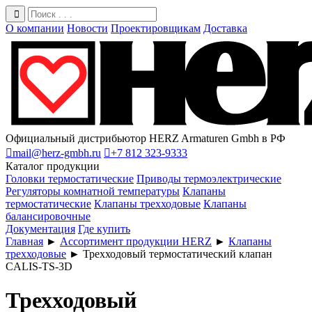
О компании
Новости
Проектировщикам
Доставка
Официальный дистрибьютор HERZ Armaturen Gmbh в РФ

mail@herz-gmbh.ru

+7 812 323-9333
Каталог продукции
Головки термостатические
Приводы термоэлектрические
Регуляторы комнатной температуры
Клапаны
термостатические
Клапаны трехходовые
Клапаны
балансировочные
Документация
Где купить
Главная
►
Ассортимент продукции HERZ
►
Клапаны
трехходовые
►
Трехходовый термостатический клапан
CALIS-TS-3D
Трехходовый