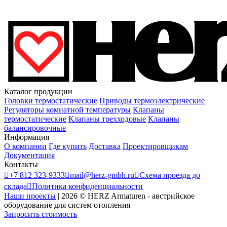
Каталог продукции
Головки термостатические
Приводы термоэлектрические
Регуляторы комнатной температуры
Клапаны
термостатические
Клапаны трехходовые
Клапаны
балансировочные
Информация
О компании
Где купить
Доставка
Проектировщикам
Документация
Контакты

+7 812 323-9333

mail@herz-gmbh.ru

Схема проезда до
склада

Политика конфиденциальности
Наши проекты
|
2026
©
HERZ Armaturen - австрийское
оборудование для систем отопления
Запросить стоимость