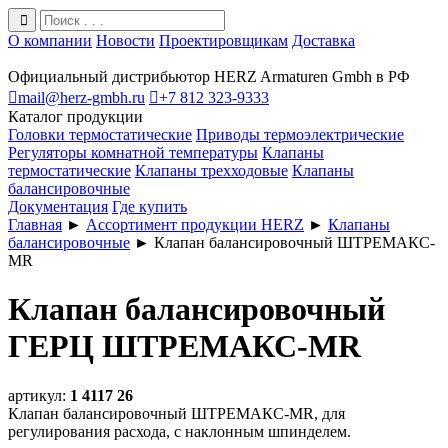
О компании
Новости
Проектировщикам
Доставка
Официальный дистрибьютор HERZ Armaturen Gmbh в РФ

mail@herz-gmbh.ru

+7 812 323-9333
Каталог продукции
Головки термостатические
Приводы термоэлектрические
Регуляторы комнатной температуры
Клапаны
термостатические
Клапаны трехходовые
Клапаны
балансировочные
Документация
Где купить
Главная
►
Ассортимент продукции HERZ
►
Клапаны
балансировочные
►
Клапан балансировочный ШТРЕМАКС-
MR
Клапан балансировочный
ГЕРЦ ШТРЕМАКС-MR
артикул:
1 4117 26
Клапан балансировочный ШТРЕМАКС-MR, для
регулирования расхода, с наклонным шпинделем.