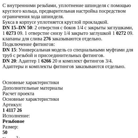
C внутренними резьбами, уплотнение шпинделя с помощью
круглого кольца, предварительная настройка посредством
ограничения хода шпинделя.
Букса в корпусе уплотняется круглой прокладкой.
DN 15–DN 50
: 2 отверстия с боков 1/4 с закрыты заглушками,
1
0273
09. 1 отверстие снизу 1/4 закрыто заглушкой 1
0272
09.
клапаны для слива
276
заказываются отдельно.
Подключение фитингов:
DN 15
: Универсальная модель со специальными муфтами для
труб с резьбой и присоединительных фитингов.
DN 20
: Адаптер 1
6266
20 и комплект фитингов 3/4.
Адаптеры и комплекты фитингов заказываются отдельно.
Основные характеристики
Дополнительные материалы
Расчет проекта
Основные характеристики
Артикул
:
1 4117 26
Исполнение
:
Резьбовое
Размер
:
50
3