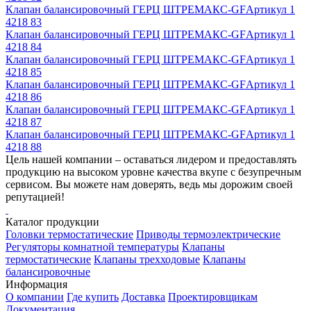
Клапан балансировочный ГЕРЦ ШТРЕМАКС-GF
Артикул
1
4218 83
Клапан балансировочный ГЕРЦ ШТРЕМАКС-GF
Артикул
1
4218 84
Клапан балансировочный ГЕРЦ ШТРЕМАКС-GF
Артикул
1
4218 85
Клапан балансировочный ГЕРЦ ШТРЕМАКС-GF
Артикул
1
4218 86
Клапан балансировочный ГЕРЦ ШТРЕМАКС-GF
Артикул
1
4218 87
Клапан балансировочный ГЕРЦ ШТРЕМАКС-GF
Артикул
1
4218 88
Цель нашей компании – оставаться лидером и предоставлять
продукцию на высоком уровне качества вкупе с безупречным
сервисом. Вы можете нам доверять, ведь мы дорожим своей
репутацией!
Каталог продукции
Головки термостатические
Приводы термоэлектрические
Регуляторы комнатной температуры
Клапаны
термостатические
Клапаны трехходовые
Клапаны
балансировочные
Информация
О компании
Где купить
Доставка
Проектировщикам
Документация